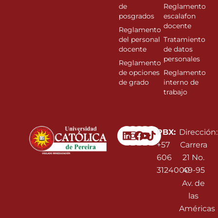
de
Reglamento
posgrados
escalafon
docente
Reglamento
del personal
Tratamiento
docente
de datos
personales
Reglamento
de opciones
Reglamento
de grado
interno de
trabajo
Linkedin
Instagram
Facebook
Youtube
PBX:
Dirección:
+57
Carrera
606
21 No.
3124000
49-95
Av. de
las
Américas