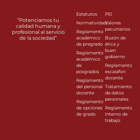
Estatutos
PEI
“Potenciamos tu
Normatividad
Valores
calidad humana y
pecuniarios
Reglamento
profesional al servicio
de la sociedad”
académico
Buzón de
de pregrado
ética y
buen
Reglamento
gobierno
académico
de
Reglamento
posgrados
escalafon
docente
Reglamento
del personal
Tratamiento
docente
de datos
personales
Reglamento
de opciones
Reglamento
de grado
interno de
trabajo