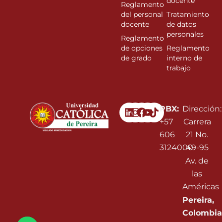
docente
Reglamento
del personal
Tratamiento
docente
de datos
personales
Reglamento
de opciones
Reglamento
de grado
interno de
trabajo
Linkedin
Instagram
Facebook
Youtube
PBX:
Dirección:
+57
Carrera
606
21 No.
3124000
49-95
Av. de
las
Américas
Pereira,
Colombia