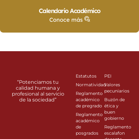
Calendario Académico
Conoce más
Estatutos
PEI
“Potenciamos tu
Normatividad
Valores
calidad humana y
pecuniarios
Reglamento
profesional al servicio
de la sociedad”
académico
Buzón de
de pregrado
ética y
buen
Reglamento
gobierno
académico
de
Reglamento
posgrados
escalafon