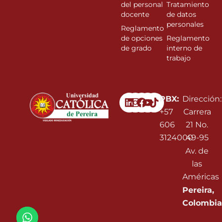
del personal
Tratamiento
docente
de datos
personales
Reglamento
de opciones
Reglamento
de grado
interno de
trabajo
Linkedin
Instagram
Facebook
Youtube
PBX:
Dirección:
+57
Carrera
606
21 No.
3124000
49-95
Av. de
las
Américas
Pereira,
Colombia