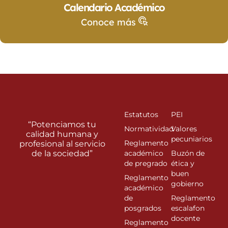
Calendario Académico
Conoce más
Estatutos
PEI
“Potenciamos tu
Normatividad
Valores
calidad humana y
pecuniarios
Reglamento
profesional al servicio
de la sociedad”
académico
Buzón de
de pregrado
ética y
buen
Reglamento
gobierno
académico
de
Reglamento
posgrados
escalafon
docente
Reglamento