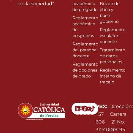
de la sociedad”
académico
Buzón de
de pregrado
ética y
buen
Reglamento
gobierno
académico
de
Reglamento
posgrados
escalafon
docente
Reglamento
del personal
Tratamiento
docente
de datos
personales
Reglamento
de opciones
Reglamento
de grado
interno de
trabajo
Linkedin
Instagram
Facebook
Youtube
PBX:
Dirección:
+57
Carrera
606
21 No.
3124000
49-95