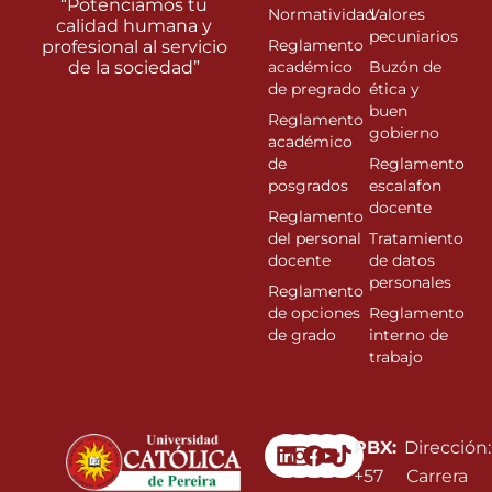
“Potenciamos tu
Normatividad
Valores
calidad humana y
pecuniarios
Reglamento
profesional al servicio
de la sociedad”
académico
Buzón de
de pregrado
ética y
buen
Reglamento
gobierno
académico
de
Reglamento
posgrados
escalafon
docente
Reglamento
del personal
Tratamiento
docente
de datos
personales
Reglamento
de opciones
Reglamento
de grado
interno de
trabajo
Linkedin
Instagram
Facebook
Youtube
PBX:
Dirección:
+57
Carrera