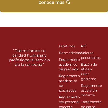
Conoce más
Estatutos
PEI
“Potenciamos tu
Normatividad
Valores
calidad humana y
pecuniarios
Reglamento
profesional al servicio
de la sociedad”
académico
Buzón de
de pregrado
ética y
buen
Reglamento
gobierno
académico
de
Reglamento
posgrados
escalafon
docente
Reglamento
del personal
Tratamiento
docente
de datos