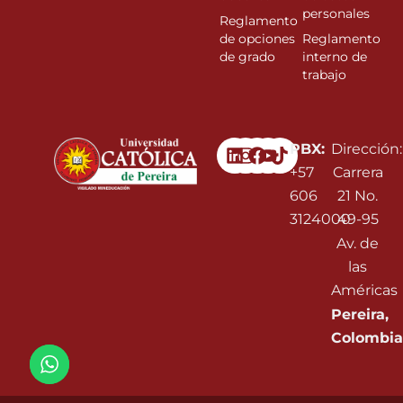
personales
Reglamento
de opciones
Reglamento
de grado
interno de
trabajo
Linkedin
Instagram
Facebook
Youtube
PBX:
Dirección:
+57
Carrera
606
21 No.
3124000
49-95
Av. de
las
Américas
Pereira,
Colombia