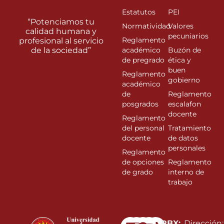
Estatutos
PEI
“Potenciamos tu
Normatividad
Valores
calidad humana y
pecuniarios
Reglamento
profesional al servicio
de la sociedad”
académico
Buzón de
de pregrado
ética y
buen
Reglamento
gobierno
académico
de
Reglamento
posgrados
escalafon
docente
Reglamento
del personal
Tratamiento
docente
de datos
personales
Reglamento
de opciones
Reglamento
de grado
interno de
trabajo
Linkedin
Instagram
Facebook
Youtube
PBX:
Dirección: