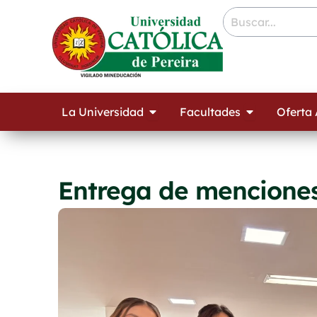
Ir
contenido
al
contenido
Open La Universidad
Open Facult
La Universidad
Facultades
Oferta
Entrega de menciones