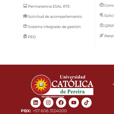
Convo
Permanencia ESAL RTE
Solic
Solicitud de acompañamiento
QRS
Sistema integrado de gestión
Reten
PED
Linkedin
Instagram
Facebook
Youtube
PBX:
+57 606 3124000