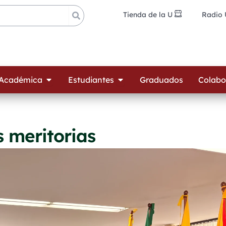
Tienda de la U
Radio
ades
Open Oferta Académica
Open Estudiantes
 Académica
Estudiantes
Graduados
Colabo
 meritorias