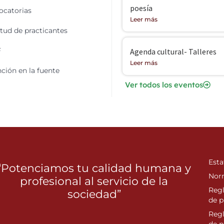
poesía
catorias
Leer más
itud de practicantes
F
Agenda cultural- Talleres
Leer más
ción en la fuente
Ver todos los eventos
Esta
“Potenciamos tu calidad humana y
Nor
profesional al servicio de la
Reg
sociedad”
de p
Reg