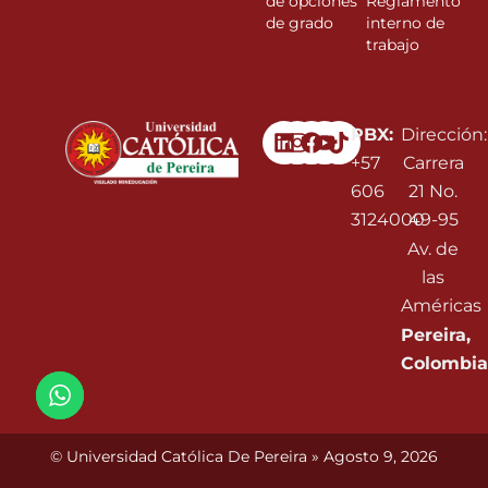
de opciones
Reglamento
de grado
interno de
trabajo
Linkedin
Instagram
Facebook
Youtube
PBX:
Dirección:
+57
Carrera
606
21 No.
3124000
49-95
Av. de
las
Américas
Pereira,
Colombia
© Universidad Católica De Pereira » Agosto 9, 2026