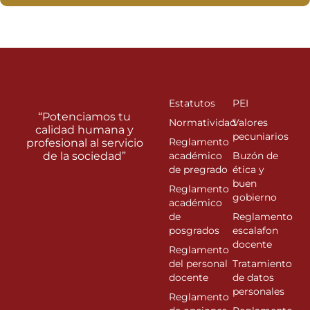
Estatutos
PEI
“Potenciamos tu
Normatividad
Valores
calidad humana y
pecuniarios
Reglamento
profesional al servicio
de la sociedad”
académico
Buzón de
de pregrado
ética y
buen
Reglamento
gobierno
académico
de
Reglamento
posgrados
escalafon
docente
Reglamento
del personal
Tratamiento
docente
de datos
personales
Reglamento