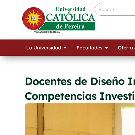
Ir
contenido
al
contenido
Open La Universidad
Open Facult
La Universidad
Facultades
Oferta
Docentes de Diseño I
Competencias Investi