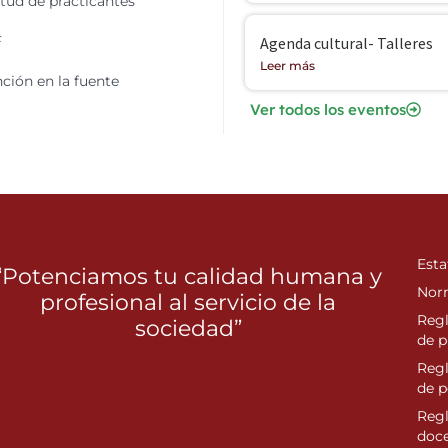
itud de practicantes
F
Agenda cultural- Talleres
Leer más
ción en la fuente
Ver todos los eventos
Esta
“Potenciamos tu calidad humana y
Nor
profesional al servicio de la
Reg
sociedad”
de p
Reg
de 
Regl
doc