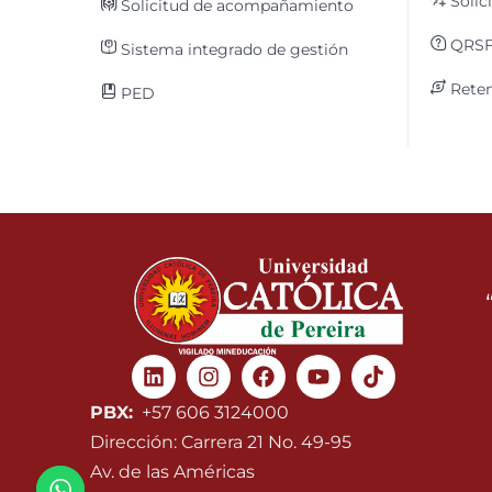
Solic
Solicitud de acompañamiento
QRS
Sistema integrado de gestión
Reten
PED
Linkedin
Instagram
Facebook
Youtube
PBX:
+57 606 3124000
Dirección: Carrera 21 No. 49-95
Av. de las Américas