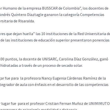
ctor Humano de la empresa BUSSCAR de Colombia”, los docentes de
s Andrés Quintero Diaztagle ganaron la categoría Competencias
rsitaria de Risaralda.
es que dejan huella” las 10 instituciones de la Red Universitaria d
 de las instituciones de educación superior presentaron ponencias
100 puntos, la docente de UNISARC, Carolina Díaz González, ganó
hidratadas a través de un proceso de secado solar.
ugar fue para la profesora Nancy Eugenia Cárdenas Ramírez de la
tegrador de aula con énfasis en el desarrollo de las competencias
mer lugar fue para el profesor Cristian Fernan Muñoz de UNIMIMUTO
l programa de psicología modalidad a distancia.