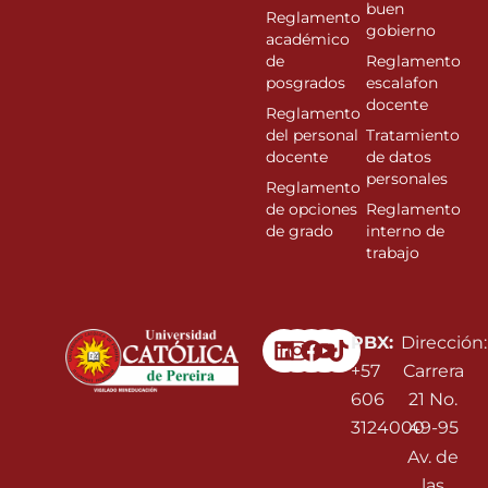
buen
Reglamento
gobierno
académico
de
Reglamento
posgrados
escalafon
docente
Reglamento
del personal
Tratamiento
docente
de datos
personales
Reglamento
de opciones
Reglamento
de grado
interno de
trabajo
Linkedin
Instagram
Facebook
Youtube
PBX:
Dirección:
+57
Carrera
606
21 No.
3124000
49-95
Av. de
las