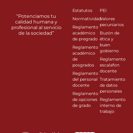
Estatutos
PEI
“Potenciamos tu
Normatividad
Valores
calidad humana y
pecuniarios
Reglamento
profesional al servicio
de la sociedad”
académico
Buzón de
de pregrado
ética y
buen
Reglamento
gobierno
académico
de
Reglamento
posgrados
escalafon
docente
Reglamento
del personal
Tratamiento
docente
de datos
personales
Reglamento
de opciones
Reglamento
de grado
interno de
trabajo