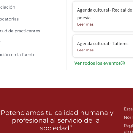
ciación
Agenda cultural- Recital de
poesía
catorias
Leer más
itud de practicantes
F
Agenda cultural- Talleres
Leer más
ción en la fuente
Ver todos los eventos
Esta
“Potenciamos tu calidad humana y
Nor
profesional al servicio de la
Reg
sociedad”
de p