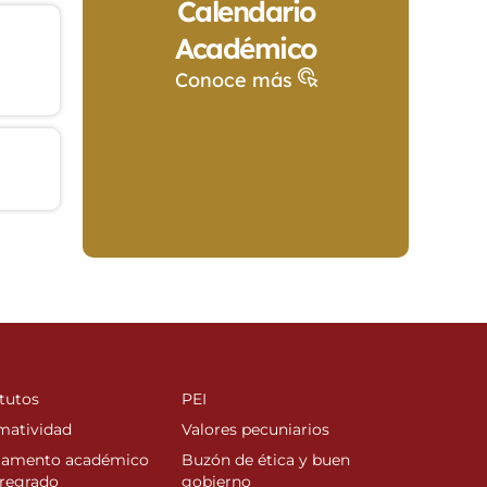
Calendario
Académico
Conoce más
tutos
PEI
matividad
Valores pecuniarios
lamento académico
Buzón de ética y buen
regrado
gobierno