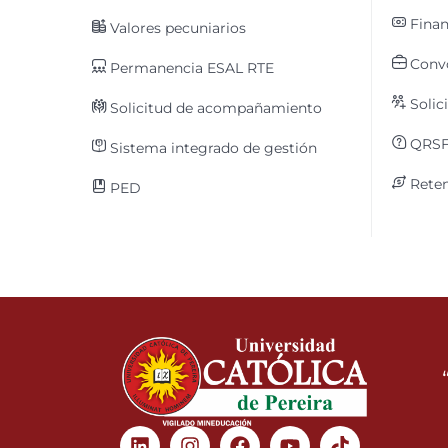
Finan
Valores pecuniarios
Convo
Permanencia ESAL RTE
Solic
Solicitud de acompañamiento
QRS
Sistema integrado de gestión
Reten
PED
Linkedin
Instagram
Facebook
Youtube