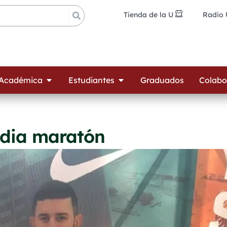
Tienda de la U
Radio
ades
Open Oferta Académica
Open Estudiantes
 Académica
Estudiantes
Graduados
Colabo
edia maratón