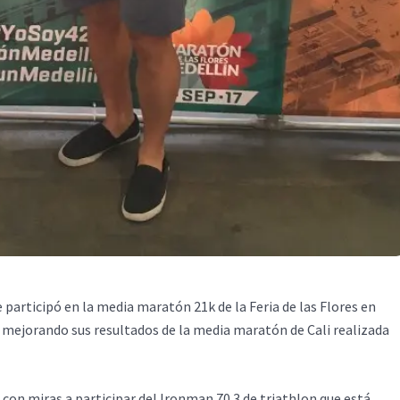
participó en la media maratón 21k de la Feria de las Flores en
mejorando sus resultados de la media maratón de Cali realizada
 con miras a participar del Ironman 70.3 de triathlon que está