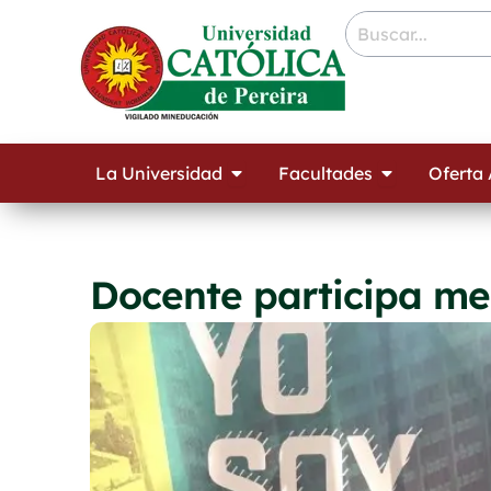
Ir
contenido
al
contenido
Open La Universidad
Open Facult
La Universidad
Facultades
Oferta
Docente participa m