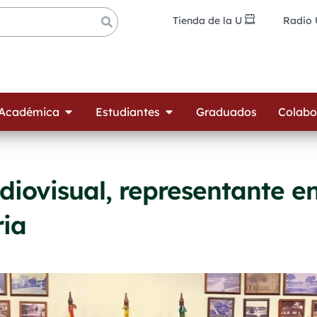
Tienda de la U
Radio
ades
Open Oferta Académica
Open Estudiantes
 Académica
Estudiantes
Graduados
Colabo
diovisual, representante e
ria