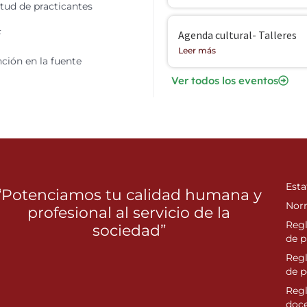
itud de practicantes
F
Agenda cultural- Talleres
Leer más
ción en la fuente
Ver todos los eventos
Esta
“Potenciamos tu calidad humana y
Nor
profesional al servicio de la
Reg
sociedad”
de p
Reg
de 
Regl
doc