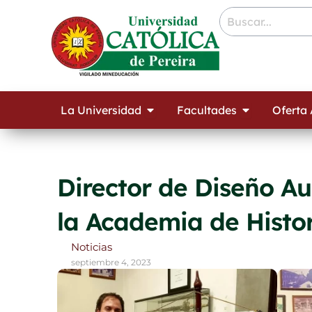
Ir
contenido
al
contenido
Open La Universidad
Open Facult
La Universidad
Facultades
Oferta
Director de Diseño Au
la Academia de Histo
Noticias
septiembre 4, 2023