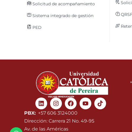
Solic
Solicitud de acompañamiento
QRS
Sistema integrado de gestión
Reten
PED
Linkedin
Instagram
Facebook
Youtube
PBX:
+57 606 3124000
Dirección: Carrera 21 No. 49-95
Av. de las Américas