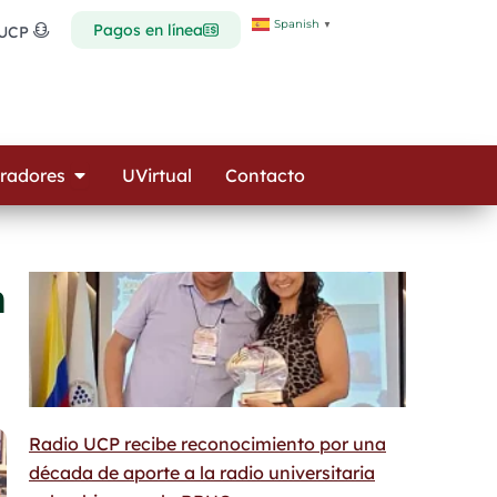
Spanish
▼
Pagos en línea
 UCP
Open Colaboradores
radores
UVirtual
Contacto
n
Radio UCP recibe reconocimiento por una
década de aporte a la radio universitaria