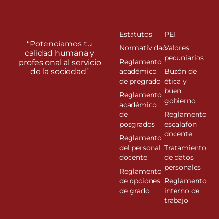
Estatutos
PEI
“Potenciamos tu
Normatividad
Valores
calidad humana y
pecuniarios
Reglamento
profesional al servicio
de la sociedad”
académico
Buzón de
de pregrado
ética y
buen
Reglamento
gobierno
académico
de
Reglamento
posgrados
escalafon
docente
Reglamento
del personal
Tratamiento
docente
de datos
personales
Reglamento
de opciones
Reglamento
de grado
interno de
trabajo