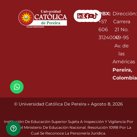
Linkedin
Instagram
Facebook
Youtube
PBX:
Dirección:
+57
Carrera
606
21 No.
3124000
49-95
Av. de
las
Américas
Pereira,
Colombia
© Universidad Católica De Pereira » Agosto 8, 2026
Institución De Educación Superior Sujeta A Inspección Y Vigilancia Por
Parte Del Ministerio De Educación Nacional. Resolución 10918 Por La
Cual Se Reconoce La Personería Jurídica.