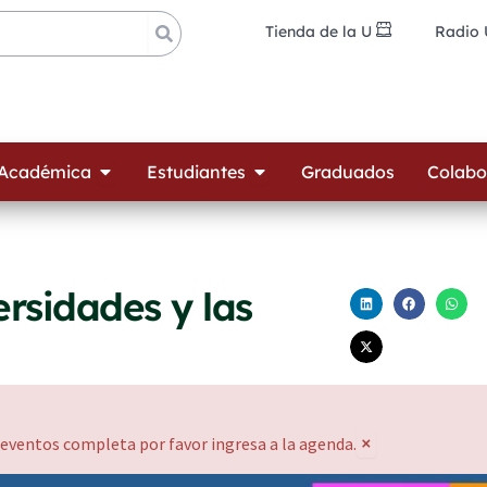
Tienda de la U
Radio
ades
Open Oferta Académica
Open Estudiantes
 Académica
Estudiantes
Graduados
Colabo
ersidades y las
×
 eventos completa por favor ingresa a la agenda.