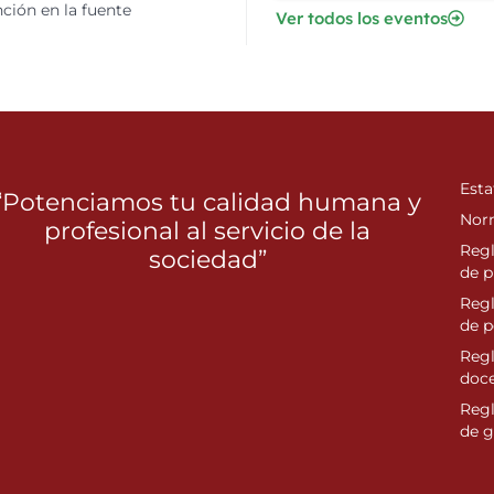
ción en la fuente
Ver todos los eventos
Esta
“Potenciamos tu calidad humana y
Nor
profesional al servicio de la
Reg
sociedad”
de p
Reg
de 
Regl
doc
Reg
de g