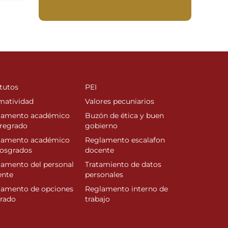
tutos
PEI
matividad
Valores pecuniarios
lamento académico
Buzón de ética y buen
regrado
gobierno
lamento académico
Reglamento escalafon
posgrados
docente
amento del personal
Tratamiento de datos
ente
personales
lamento de opciones
Reglamento interno de
rado
trabajo