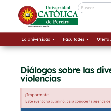
Ir
contenido
al
contenido
Open La Universidad
Open Facult
La Universidad
Facultades
Oferta
Diálogos sobre las div
violencias
¡Importante!
Este evento ya culminó, para conocer la agenda de