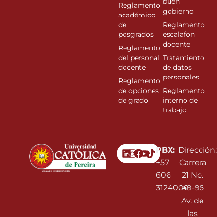
buen
Reglamento
gobierno
académico
de
Reglamento
posgrados
escalafon
docente
Reglamento
del personal
Tratamiento
docente
de datos
personales
Reglamento
de opciones
Reglamento
de grado
interno de
trabajo
Linkedin
Instagram
Facebook
Youtube
PBX:
Dirección:
+57
Carrera
606
21 No.
3124000
49-95
Av. de
las