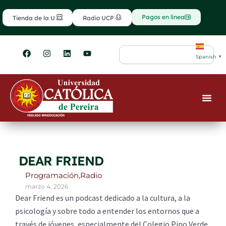
Ir
contenido
al
Pagos en línea
Tienda de la U
Radio UCP
contenido
F
I
L
Y
Search
a
n
i
o
Spanish
▼
c
s
n
u
e
t
k
t
b
a
e
u
o
g
d
b
o
r
i
e
k
a
n
m
DEAR FRIEND
Programación
,
Radio
marzo 4, 2026
Dear Friend es un podcast dedicado a la cultura, a la
psicología y sobre todo a entender los entornos que a
través de jóvenes, especialmente del Colegio Pino Verde