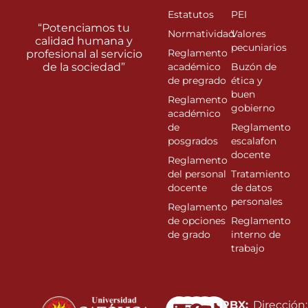
Estatutos
PEI
“Potenciamos tu
Normatividad
Valores
calidad humana y
pecuniarios
Reglamento
profesional al servicio
de la sociedad”
académico
Buzón de
de pregrado
ética y
buen
Reglamento
gobierno
académico
de
Reglamento
posgrados
escalafon
docente
Reglamento
del personal
Tratamiento
docente
de datos
personales
Reglamento
de opciones
Reglamento
de grado
interno de
trabajo
Linkedin
Instagram
Facebook
Youtube
PBX:
Dirección: