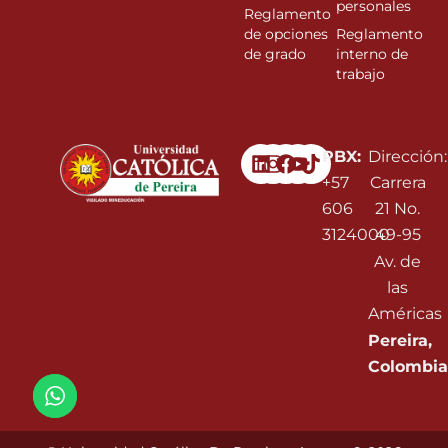
personales
Reglamento
de opciones
Reglamento
de grado
interno de
trabajo
Linkedin
Instagram
Facebook
Youtube
PBX:
Dirección:
+57
Carrera
606
21 No.
3124000
49-95
Av. de
las
Américas
Pereira,
Colombia