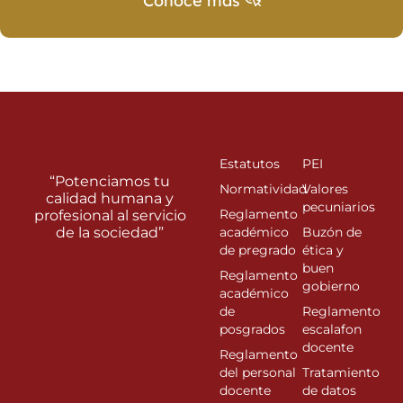
Conoce más
Estatutos
PEI
“Potenciamos tu
Normatividad
Valores
calidad humana y
pecuniarios
Reglamento
profesional al servicio
de la sociedad”
académico
Buzón de
de pregrado
ética y
buen
Reglamento
gobierno
académico
de
Reglamento
posgrados
escalafon
docente
Reglamento
del personal
Tratamiento
docente
de datos