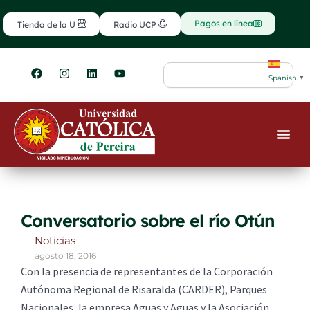
Ir
contenido
al
Pagos en línea
Tienda de la U
Radio UCP
contenido
F
I
L
Y
Search
a
n
i
o
Spanish
▼
c
s
n
u
e
t
k
t
b
a
e
u
o
g
d
b
o
r
i
e
k
a
n
m
Conversatorio sobre el río Otún
Noticias
agosto 18, 2016
Con la presencia de representantes de la Corporación
Autónoma Regional de Risaralda (CARDER), Parques
Nacionales, la empresa Aguas y Aguas y la Asociación