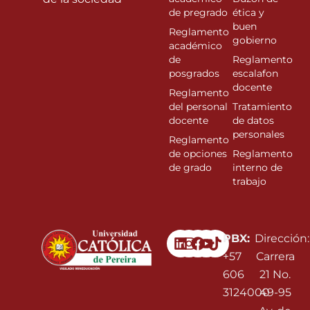
de pregrado
ética y
buen
Reglamento
gobierno
académico
de
Reglamento
posgrados
escalafon
docente
Reglamento
del personal
Tratamiento
docente
de datos
personales
Reglamento
de opciones
Reglamento
de grado
interno de
trabajo
Linkedin
Instagram
Facebook
Youtube
PBX:
Dirección:
+57
Carrera
606
21 No.
3124000
49-95