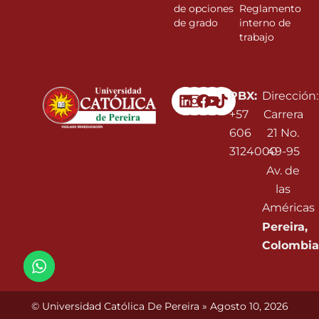
de opciones
Reglamento
de grado
interno de
trabajo
Linkedin
Instagram
Facebook
Youtube
PBX:
Dirección:
+57
Carrera
606
21 No.
3124000
49-95
Av. de
las
Américas
Pereira,
Colombia
© Universidad Católica De Pereira » Agosto 10, 2026