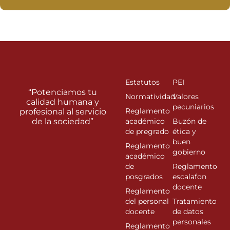
Estatutos
PEI
“Potenciamos tu
Normatividad
Valores
calidad humana y
pecuniarios
Reglamento
profesional al servicio
de la sociedad”
académico
Buzón de
de pregrado
ética y
buen
Reglamento
gobierno
académico
de
Reglamento
posgrados
escalafon
docente
Reglamento
del personal
Tratamiento
docente
de datos
personales
Reglamento