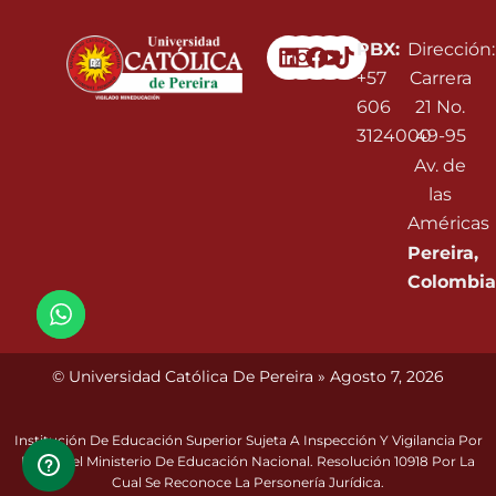
Linkedin
Instagram
Facebook
Youtube
PBX:
Dirección:
+57
Carrera
606
21 No.
3124000
49-95
Av. de
las
Américas
Pereira,
Colombia
© Universidad Católica De Pereira » Agosto 7, 2026
Institución De Educación Superior Sujeta A Inspección Y Vigilancia Por
Parte Del Ministerio De Educación Nacional. Resolución 10918 Por La
Cual Se Reconoce La Personería Jurídica.