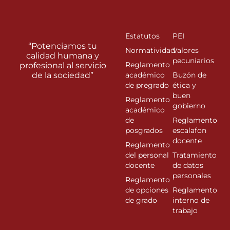
Estatutos
PEI
“Potenciamos tu
Normatividad
Valores
calidad humana y
pecuniarios
Reglamento
profesional al servicio
de la sociedad”
académico
Buzón de
de pregrado
ética y
buen
Reglamento
gobierno
académico
de
Reglamento
posgrados
escalafon
docente
Reglamento
del personal
Tratamiento
docente
de datos
personales
Reglamento
de opciones
Reglamento
de grado
interno de
trabajo