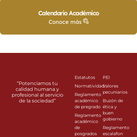
Calendario Académico
Conoce más
Estatutos
PEI
“Potenciamos tu
Normatividad
Valores
calidad humana y
pecuniarios
Reglamento
profesional al servicio
de la sociedad”
académico
Buzón de
de pregrado
ética y
buen
Reglamento
gobierno
académico
de
Reglamento
posgrados
escalafon