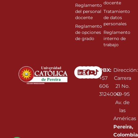
docente
Reglamento
del personal
Tratamiento
docente
de datos
personales
Reglamento
de opciones
Reglamento
de grado
interno de
trabajo
Linkedin
Instagram
Facebook
Youtube
PBX:
Dirección:
+57
Carrera
606
21 No.
3124000
49-95
Av. de
las
Américas
Pereira,
Colombia