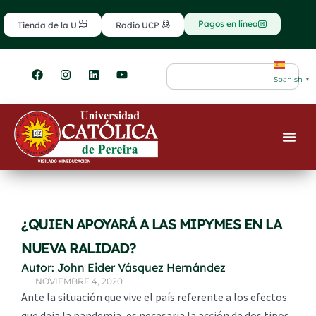
Ir
contenido
al
Pagos en línea
Tienda de la U
Radio UCP
contenido
F
I
L
Y
Search
a
n
i
o
Spanish
▼
c
s
n
u
e
t
k
t
b
a
e
u
o
g
d
b
o
r
i
e
k
a
n
m
¿QUIEN APOYARÁ A LAS MIPYMES EN LA
NUEVA RALIDAD?
Autor: John Eider Vásquez Hernández
NOVIEMBRE 4, 2020
Ante la situación que vive el país referente a los efectos
que deja la pandemia, es necesaria la acción de dos tipos