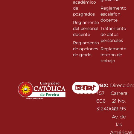
académico
de
Reglamento
posgrados
escalafon
docente
Reglamento
del personal
Tratamiento
docente
de datos
personales
Reglamento
de opciones
Reglamento
de grado
interno de
trabajo
Linkedin
Instagram
Facebook
Youtube
PBX:
Dirección:
+57
Carrera
606
21 No.
3124000
49-95
Av. de
las
Américas