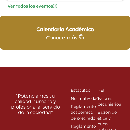
Ver todos los eventos
Calendario Académico
Conoce más
Estatutos
PEI
“Potenciamos tu
Normatividad
Valores
calidad humana y
pecuniarios
Reglamento
profesional al servicio
de la sociedad”
académico
Buzón de
de pregrado
ética y
buen
Reglamento
gobierno