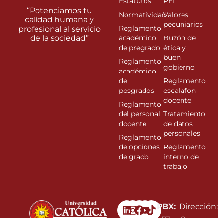
Estatutos
PEI
“Potenciamos tu
Normatividad
Valores
calidad humana y
pecuniarios
Reglamento
profesional al servicio
de la sociedad”
académico
Buzón de
de pregrado
ética y
buen
Reglamento
gobierno
académico
de
Reglamento
posgrados
escalafon
docente
Reglamento
del personal
Tratamiento
docente
de datos
personales
Reglamento
de opciones
Reglamento
de grado
interno de
trabajo
Linkedin
Instagram
Facebook
Youtube
PBX:
Dirección: