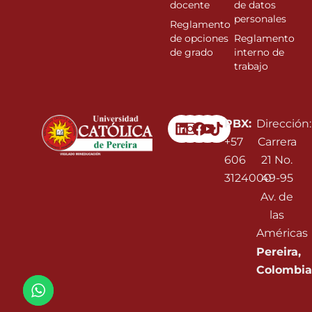
docente
de datos
personales
Reglamento
de opciones
Reglamento
de grado
interno de
trabajo
Linkedin
Instagram
Facebook
Youtube
PBX:
Dirección:
+57
Carrera
606
21 No.
3124000
49-95
Av. de
las
Américas
Pereira,
Colombia