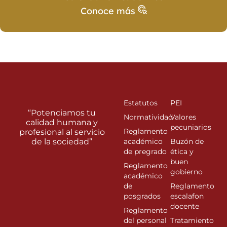
Conoce más
Estatutos
PEI
“Potenciamos tu
Normatividad
Valores
calidad humana y
pecuniarios
Reglamento
profesional al servicio
de la sociedad”
académico
Buzón de
de pregrado
ética y
buen
Reglamento
gobierno
académico
de
Reglamento
posgrados
escalafon
docente
Reglamento
del personal
Tratamiento