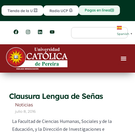
Ir
contenido
al
Pagos en línea
Tienda de la U
Radio UCP
contenido
F
I
L
Y
Search
a
n
i
o
Spanish
▼
c
s
n
u
e
t
k
t
b
a
e
u
o
g
d
b
o
r
i
e
k
a
n
m
Clausura Lengua de Señas
Noticias
julio 8, 2016
La Facultad de Ciencias Humanas, Sociales y de la
Educación, y la Dirección de Investigaciones e