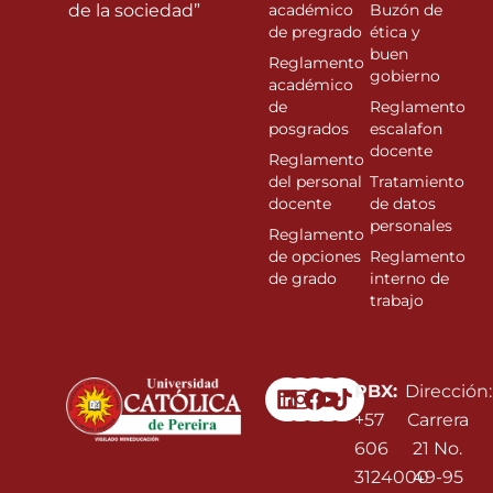
de la sociedad”
académico
Buzón de
de pregrado
ética y
buen
Reglamento
gobierno
académico
de
Reglamento
posgrados
escalafon
docente
Reglamento
del personal
Tratamiento
docente
de datos
personales
Reglamento
de opciones
Reglamento
de grado
interno de
trabajo
Linkedin
Instagram
Facebook
Youtube
PBX:
Dirección:
+57
Carrera
606
21 No.
3124000
49-95