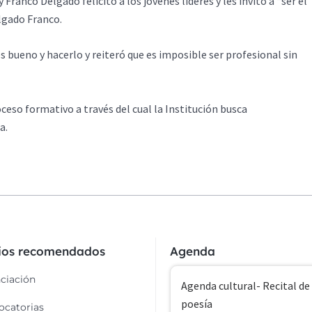
Franco Delgado felicitó a los jóvenes líderes y les invitó a “ser el
elgado Franco.
es bueno y hacerlo y reiteró que es imposible ser profesional sin
ceso formativo a través del cual la Institución busca
a.
cios recomendados
Agenda
ciación
Agenda cultural- Recital de
poesía
catorias