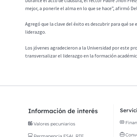
Durante el acto de clausura, el rector Padre Jhon Fredy 
mejor, a ponerle el alma en lo que se hace”, afirmó D
Agregó que la clave del éxito es descubrir para qué se 
liderazgo.
Los jóvenes agradecieron a la Universidad por este pro
transversalizar el liderazgo en la formación académic
Información de interés
Servi
Finan
Valores pecuniarios
Convo
Permanencia ESAL RTE