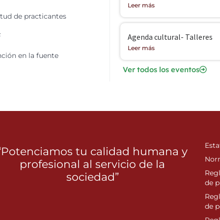
Leer más
itud de practicantes
F
Agenda cultural- Talleres
Leer más
ción en la fuente
Ver todos los eventos
Esta
“Potenciamos tu calidad humana y
Nor
profesional al servicio de la
Reg
sociedad”
de p
Reg
de 