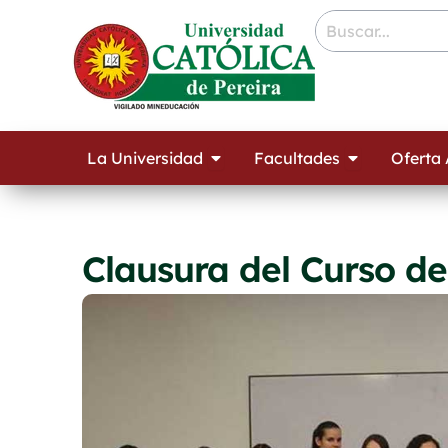
Ir
contenido
al
contenido
Open La Universidad
Open Facult
La Universidad
Facultades
Oferta
Clausura del Curso d