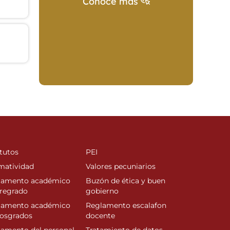
Conoce más
tutos
PEI
matividad
Valores pecuniarios
lamento académico
Buzón de ética y buen
regrado
gobierno
lamento académico
Reglamento escalafon
posgrados
docente