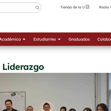
Tienda de la U
Radio
ades
Open Oferta Académica
Open Estudiantes
 Académica
Estudiantes
Graduados
Colabo
e Liderazgo