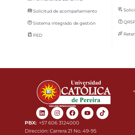
Solic
Solicitud de acompañamiento
QRS
Sistema integrado de gestión
Reten
PED
Linkedin
Instagram
Facebook
Youtube
PBX:
+57 606 3124000
Dirección: Carrera 21 No. 49-95