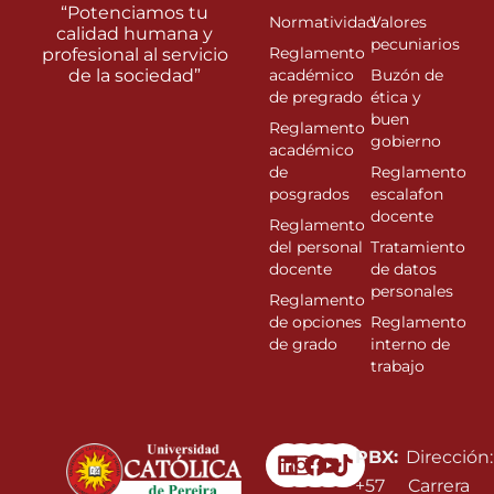
“Potenciamos tu
Normatividad
Valores
calidad humana y
pecuniarios
Reglamento
profesional al servicio
de la sociedad”
académico
Buzón de
de pregrado
ética y
buen
Reglamento
gobierno
académico
de
Reglamento
posgrados
escalafon
docente
Reglamento
del personal
Tratamiento
docente
de datos
personales
Reglamento
de opciones
Reglamento
de grado
interno de
trabajo
Linkedin
Instagram
Facebook
Youtube
PBX:
Dirección:
+57
Carrera