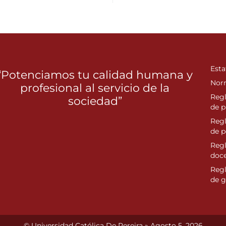
Esta
“Potenciamos tu calidad humana y
Nor
profesional al servicio de la
Reg
sociedad”
de p
Reg
de 
Regl
doc
Reg
de g
© Universidad Católica De Pereira » Agosto 5, 2026