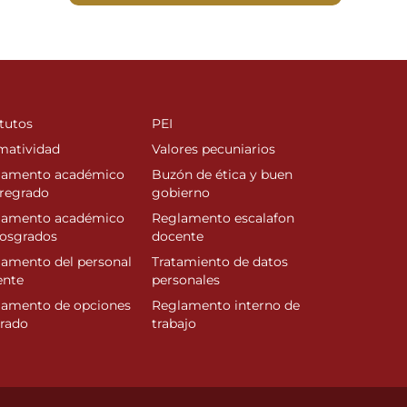
tutos
PEI
matividad
Valores pecuniarios
lamento académico
Buzón de ética y buen
regrado
gobierno
lamento académico
Reglamento escalafon
posgrados
docente
amento del personal
Tratamiento de datos
ente
personales
lamento de opciones
Reglamento interno de
rado
trabajo