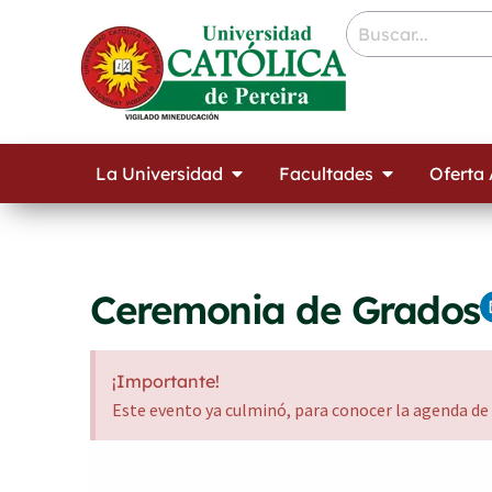
Ir
contenido
al
contenido
Open La Universidad
Open Facult
La Universidad
Facultades
Oferta
Ceremonia de Grados
¡Importante!
Este evento ya culminó, para conocer la agenda de