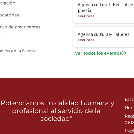
ciación
Agenda cultural- Recital de
poesía
catorias
Leer más
itud de practicantes
Agenda cultural- Talleres
F
Leer más
ción en la fuente
Ver todos los eventos
Esta
“Potenciamos tu calidad humana y
Nor
profesional al servicio de la
Reg
sociedad”
de p
Reg