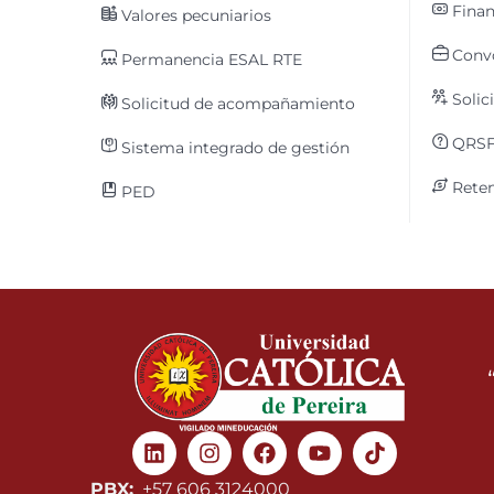
Finan
Valores pecuniarios
Convo
Permanencia ESAL RTE
Solic
Solicitud de acompañamiento
QRS
Sistema integrado de gestión
Reten
PED
Linkedin
Instagram
Facebook
Youtube
PBX:
+57 606 3124000