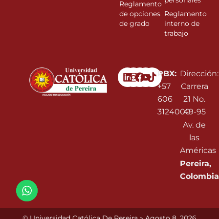
personales
Reglamento
de opciones
Reglamento
de grado
interno de
trabajo
Linkedin
Instagram
Facebook
Youtube
PBX:
Dirección:
+57
Carrera
606
21 No.
3124000
49-95
Av. de
las
Américas
Pereira,
Colombia
© Universidad Católica De Pereira » Agosto 8, 2026