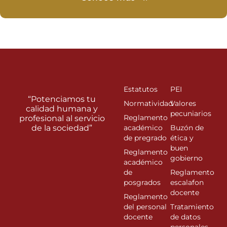
Estatutos
PEI
“Potenciamos tu
Normatividad
Valores
calidad humana y
pecuniarios
Reglamento
profesional al servicio
de la sociedad”
académico
Buzón de
de pregrado
ética y
buen
Reglamento
gobierno
académico
de
Reglamento
posgrados
escalafon
docente
Reglamento
del personal
Tratamiento
docente
de datos