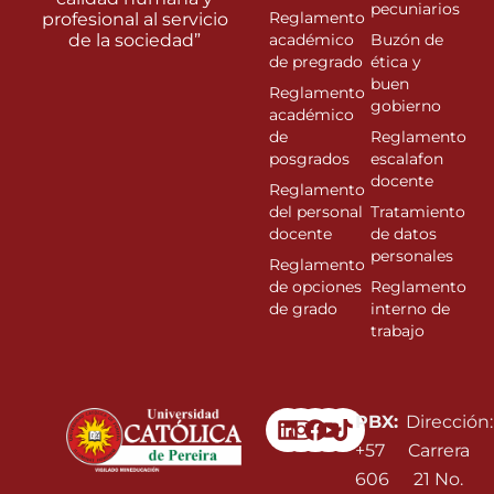
pecuniarios
Reglamento
profesional al servicio
de la sociedad”
académico
Buzón de
de pregrado
ética y
buen
Reglamento
gobierno
académico
de
Reglamento
posgrados
escalafon
docente
Reglamento
del personal
Tratamiento
docente
de datos
personales
Reglamento
de opciones
Reglamento
de grado
interno de
trabajo
Linkedin
Instagram
Facebook
Youtube
PBX:
Dirección:
+57
Carrera
606
21 No.