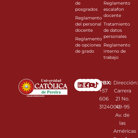
de
Reglamento
posgrados
escalafon
docente
Reglamento
del personal
Tratamiento
docente
de datos
personales
Reglamento
de opciones
Reglamento
de grado
interno de
trabajo
Linkedin
Instagram
Facebook
Youtube
PBX:
Dirección:
+57
Carrera
606
21 No.
3124000
49-95
Av. de
las
Américas