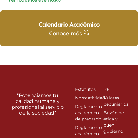
Calendario Académico
Conoce más
Estatutos
PEI
“Potenciamos tu
Normatividad
Valores
calidad humana y
pecuniarios
Reglamento
profesional al servicio
de la sociedad”
académico
Buzón de
de pregrado
ética y
buen
Reglamento
gobierno
académico