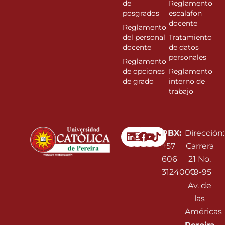
de
Reglamento
posgrados
escalafon
docente
Reglamento
del personal
Tratamiento
docente
de datos
personales
Reglamento
de opciones
Reglamento
de grado
interno de
trabajo
Linkedin
Instagram
Facebook
Youtube
PBX:
Dirección:
+57
Carrera
606
21 No.
3124000
49-95
Av. de
las
Américas