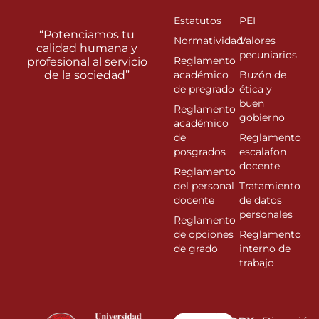
Estatutos
PEI
“Potenciamos tu
Normatividad
Valores
calidad humana y
pecuniarios
Reglamento
profesional al servicio
de la sociedad”
académico
Buzón de
de pregrado
ética y
buen
Reglamento
gobierno
académico
de
Reglamento
posgrados
escalafon
docente
Reglamento
del personal
Tratamiento
docente
de datos
personales
Reglamento
de opciones
Reglamento
de grado
interno de
trabajo