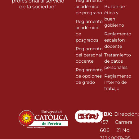
Reglamento
profesional al servicio
de la sociedad”
académico
Buzón de
de pregrado
ética y
buen
Reglamento
gobierno
académico
de
Reglamento
posgrados
escalafon
docente
Reglamento
del personal
Tratamiento
docente
de datos
personales
Reglamento
de opciones
Reglamento
de grado
interno de
trabajo
Linkedin
Instagram
Facebook
Youtube
PBX:
Dirección:
+57
Carrera
606
21 No.
3124000
49-95