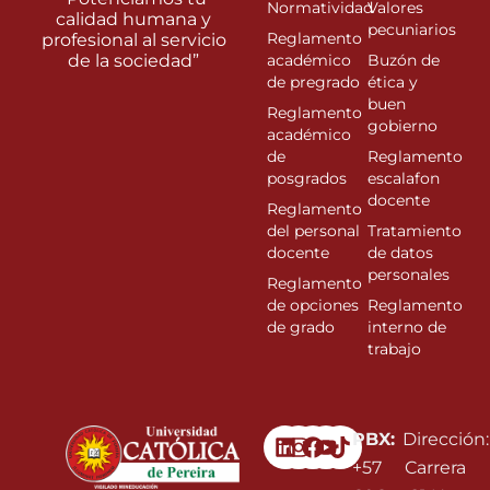
Normatividad
Valores
calidad humana y
pecuniarios
Reglamento
profesional al servicio
de la sociedad”
académico
Buzón de
de pregrado
ética y
buen
Reglamento
gobierno
académico
de
Reglamento
posgrados
escalafon
docente
Reglamento
del personal
Tratamiento
docente
de datos
personales
Reglamento
de opciones
Reglamento
de grado
interno de
trabajo
Linkedin
Instagram
Facebook
Youtube
PBX:
Dirección:
+57
Carrera